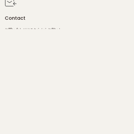
Contact
お問い合わせは
こちら
からお願いし
ます。
Home
Products
Gift
Philosophy
FAQ
Salon
Instagram
お問い合わせ
FAQ
Private Policy
特定商取引法に基づく表記