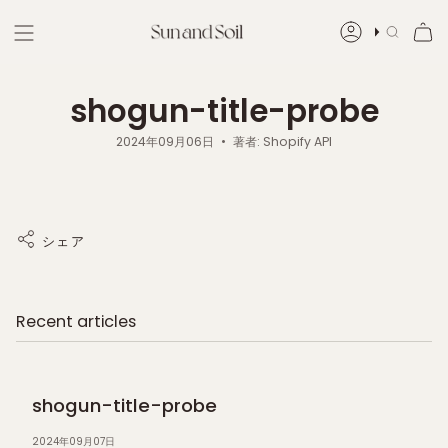
Skip
to
ア
検
content
カ
索
shogun-title-probe
ウ
ン
2024年09月06日
著者: Shopify API
ト
シェア
Recent articles
shogun-title-probe
2024年09月07日