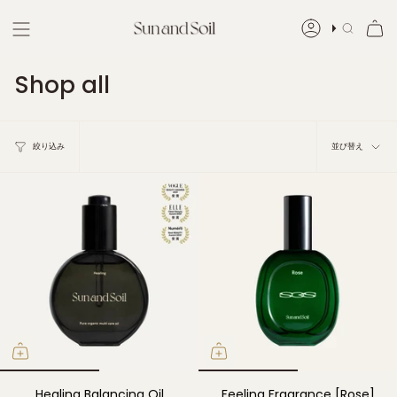
Skip
to
ア
検
content
カ
索
Shop all
ウ
ン
並
ト
絞り込み
並び替え
び
替
え
Healing Balancing Oil
Feeling Fragrance [Rose]