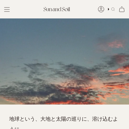
Skip
to
ア
検
content
カ
索
ウ
ン
ト
地球という、大地と太陽の巡りに、溶け込むよ