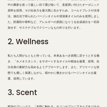
中の農家を巡って厳しい目で選び抜いて、直接買い付けたオーガニック
原料を採用。その生命力を最大限に生かすため、コールドプレスや冷浸
法、抽出法で得られたバージンオイルや浸漬液オイルのみを使用しまし
た。防腐剤や香料など、アレルギーの原因になりうる合成成分を一切添
加せず、サステナブルでクリーンなもの作りを行います。
2. Wellness
私たち人間がもともと持っている、本来あるべき状態に戻そうとする働
き、「ホメオスタシス」をサポートするオイルや精油を厳選、採用。自
分自身の素材力を高めるようアプローチします。また、デリケートな状
態でも優しく保護しながら、穏やかに働きかけるバージンオイルを厳
選、採用しています。
3. Scent
精油のブレンドは、「本能に触れる」をコンセプトにアネルズあづさが