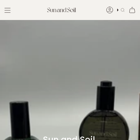
Skip
to
ア
検
content
カ
索
ウ
ン
ト
Sun and Soil