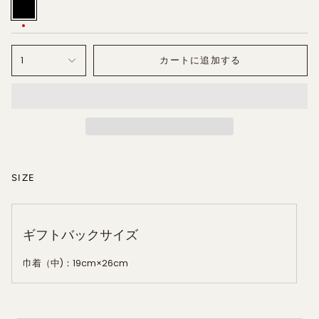
ブ
ラ
ッ
ク
1
カートに追加する
SIZE
ギフトバックサイズ
巾着（中)：19cm×26cm