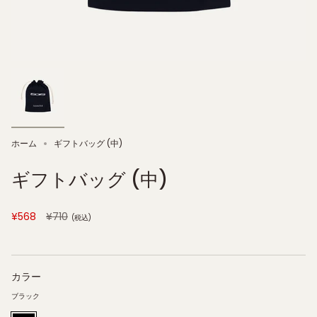
ホーム
ギフトバッグ (中)
ギフトバッグ (中)
価
¥568
¥710
(税込)
格
カラー
ブラック