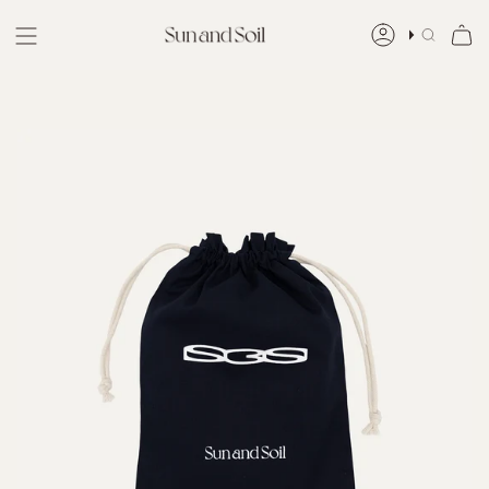
Skip
to
ア
検
content
カ
索
ウ
ン
ト